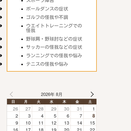
スポーツ障害
ポールダンスの症状
ゴルフの怪我や不調
ウエイトトレーニングでの
怪我
野球肩・野球肘などの症状
サッカーの怪我などの症状
ランニングでの怪我や悩み
テニスの怪我や悩み
2026年 8月
日
月
火
水
木
金
土
26
27
28
29
30
31
1
2
3
4
5
6
7
8
9
10
11
12
13
14
15
16
17
18
19
20
21
22