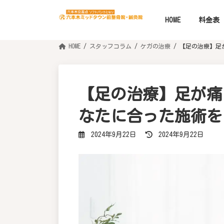
コ
ナ
ン
ビ
テ
ゲ
HOME
料金表
ン
ー
ツ
シ
へ
ョ
HOME
スタッフコラム
ケガの治療
【足の治療】足
ス
ン
キ
に
ッ
移
プ
動
【足の治療】足が痛
なたに合った施術を
最
2024年9月22日
2024年9月22日
終
更
新
日
時
: