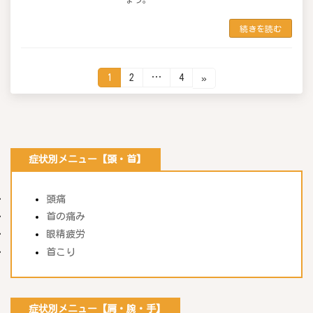
続きを読む
固
固
固
1
2
…
4
»
定
定
定
ペ
ペ
ペ
投
ー
ー
ー
ジ
ジ
ジ
稿
の
ペ
症状別メニュー【頭・首】
ー
ジ
送
頭痛
り
首の痛み
眼精疲労
首こり
症状別メニュー【肩・腕・手】