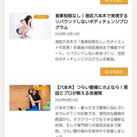
続きを読む
食事制限なし！港区六本木で実現する
コラム
リバウンドしないボディチェンジプロ
グラム
2025年10月14日
港区六本木で「食事制限なし」のダイエッ
トを実現！卒業後の体型維持まで徹底サポ
ート。リバウンドしない身体づくり、当院
のボディチェンジプログラムを解説。
続きを読む
【六本木】つらい腰痛にさよなら！原
コラム
因とプロが教える改善策
2025年8月24日
六本木で働く・暮らす方で腰痛に悩んでい
ませんか？この記事では、慢性的な腰痛の
原因から、デスクワークでもできる簡単な
対策、そして専門家への相談方法まで解
説。つらい腰の痛みを根本から改善しまし
ょう。