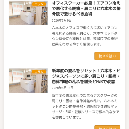
オフィスワーカー必見！エアコン冷え
コラム
で悪化する腰痛・肩こりと六本木の整
骨院で受けるべき施術
2026年5月9日
六本木のオフィスで働く方に多いエアコン
冷えによる腰痛・肩こり。六本木ミッドタ
ウン整骨院が原因と対策、整骨院での施術
効果をわかりやすく解説します。
続きを読む
新年度の疲れをリセット！六本木・ビ
コラム
ジネスパーソンに多い肩こり・腰痛・
自律神経の乱れを鍼灸とEMSで改善
2026年4月12日
新年度の環境変化でたまるデスクワークの
肩こり・腰痛・自律神経の乱れ。六本木ミ
ッドタウン前整骨院・鍼灸院では鍼灸マッ
サージ・EMS・筋膜リリースで根本的なケア
を提供しています。