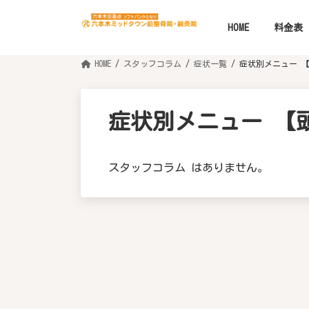
コ
ナ
ン
ビ
テ
ゲ
HOME
料金表
ン
ー
ツ
シ
へ
ョ
HOME
スタッフコラム
症状一覧
症状別メニュー 
ス
ン
キ
に
ッ
移
プ
動
症状別メニュー 【
スタッフコラム はありません。