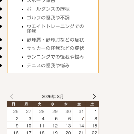
スポーツ障害
ポールダンスの症状
ゴルフの怪我や不調
ウエイトトレーニングでの
怪我
野球肩・野球肘などの症状
サッカーの怪我などの症状
ランニングでの怪我や悩み
テニスの怪我や悩み
2026年 8月
日
月
火
水
木
金
土
26
27
28
29
30
31
1
2
3
4
5
6
7
8
9
10
11
12
13
14
15
16
17
18
19
20
21
22