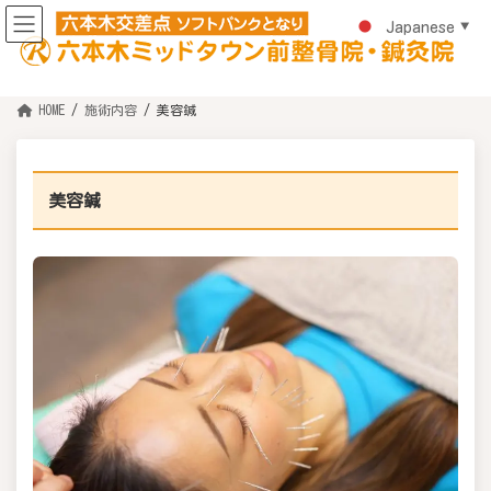
コ
ナ
ン
ビ
Japanese
▼
テ
ゲ
ン
ー
ツ
シ
へ
ョ
ス
ン
HOME
施術内容
美容鍼
キ
に
ッ
移
プ
動
美容鍼