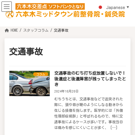
コ
ナ
ン
ビ
Japanese
▼
テ
ゲ
ン
ー
ツ
シ
へ
ョ
ス
ン
HOME
スタッフコラム
交通事故
キ
に
ッ
移
プ
動
交通事故
交通事故のむち打ち症放置しないで！
コラム
後遺症と後遺障害が残ってしまったと
き
2024年10月20日
むちうちとは、交通事故などで追突された
際に、頭や首が鞭のようにしなる動きから
生じる損傷を指します。医学的には「外傷
性頚部症候群」と呼ばれるもので、特に交
通事故によるケースが多いです。事故当日
は痛みを感じにくいことが多く、 […]