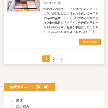
2022年3月12日
突然の交通事故！！さぞ驚かれたことでし
ょう。病院はどこに行ったら良いのか？そ
の時のお金はいくらぐらいかかるのか？壊
れた車の修理は？相手とは今後何を話した
らよいのか？幸い軽度な事故だったけどむ
ち打ちになる可能性は？等々心配 […]
続きを読む
固
固
1
2
»
定
定
ペ
ペ
投
ー
ー
ジ
ジ
稿
の
ペ
症状別メニュー【頭・首】
ー
ジ
送
頭痛
り
首の痛み