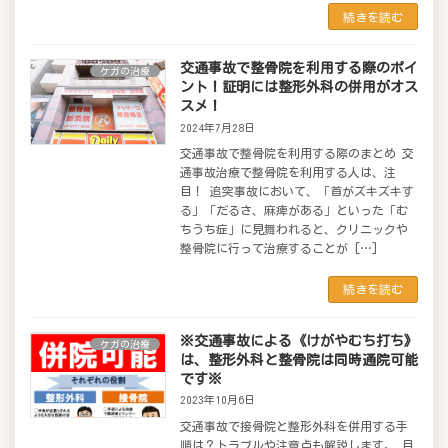
続きを読む
交通事故で整骨院を利用する際のポイ
ケガの治療
ント！証明には整形外科の併用がオス
スメ！
2024年7月28日
交通事故で整骨院を利用する際のまとめ 交
通事故治療で整骨院を利用する人は、注
目！ 追突事故において、「首がズキズキす
る」「だるさ、麻痺がある」といった「む
ちうち症」に見舞われると、クリニックや
整骨院に行って治療することが […]
続きを読む
※交通事故による《けがやむち打ち》
ケガの治療
は、整形外科と整骨院は同時通院可能
です※
2023年10月6日
交通事故で接骨院と整形外科を併用する手
順は？トラブルや注意点も解説します。 目