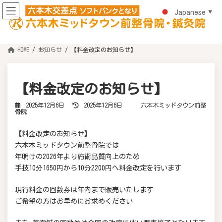
コ
ナ
ン
ビ
Japanese
▼
テ
ゲ
ン
ー
ツ
シ
へ
ョ
ス
ン
HOME
お知らせ
【料金改定のお知らせ】
キ
に
ッ
移
プ
動
【料金改定のお知らせ】
最
2025年12月6日
2025年12月6日
六本木ミッドタウン前整
終
骨院
更
新
日
【料金改定のお知らせ】
時
:
六本木ミッドタウン前整骨院では
年明けの2026年より施術品質向上のため
手技10分1650円から10分2200円へ料金改定を行います
現行料金の回数券は年内まで販売いたします
ご希望の方はお早めにお求めください