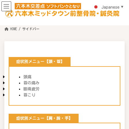
コ
ナ
ン
ビ
Japanese
▼
テ
ゲ
ン
ー
ツ
シ
へ
ョ
ス
ン
HOME
サイドバー
キ
に
ッ
移
プ
動
症状別メニュー【頭・首】
頭痛
首の痛み
眼精疲労
首こり
症状別メニュー【肩・腕・手】